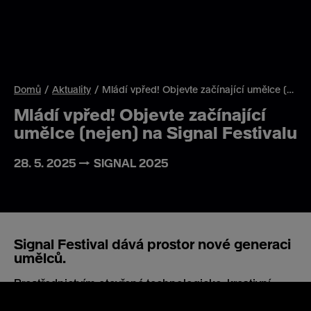
Domů
Aktuality
Mládí vpřed! Objevte začínající umělce (nejen) na Signal Festivalu
Mládí vpřed! Objevte začínající
umělce (nejen) na Signal Festivalu
28. 5. 2025 → SIGNAL 2025
Signal Festival dává prostor nové generaci
umělců.
Prostřednictvím otevřené technologicko-kreativní
výzvy
Signal Calling
a díky kurátorským návštěvám