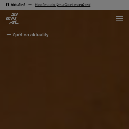
→
→
Aktuálně
→
Hledáme do týmu Grant manažera!
← Zpět na aktuality