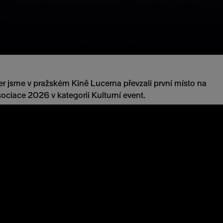
 jsme v pražském Kině Lucerna převzali první místo na
ciace 2026 v kategorii Kulturní event.
jším oceněním na českém eventovém trhu. Odborná porota
elým oborem — od velkých agentur po lokální týmy, od
ce. Signal Festival letos v této konkurenci obstál nejlépe
dle prvního místa za nejlepší kulturní event si odnesl druhá
t a Event s nejlepší produkcí.
alu Martin Pošta?
 akcí České eventové asociace je pro nás obrovským
 Odvážné vize se nám daří měnit ve skutečnost jen díky