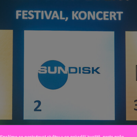
Snažíme se poskytovat služby v co nejvyšší kvalitě, proto naše