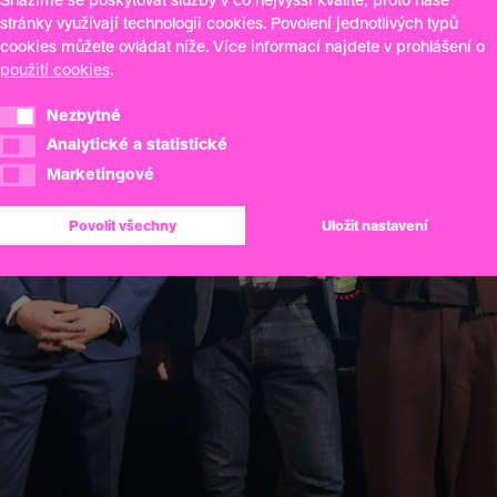
stránky využívají technologii cookies. Povolení jednotlivých typů
cookies můžete ovládat níže. Více informací najdete v prohlášení o
použití cookies
.
Nezbytné
Nezbytné
Analytické a statistické
Analytické a statistické
Marketingové
Marketingové
Povolit všechny
Uložit nastavení