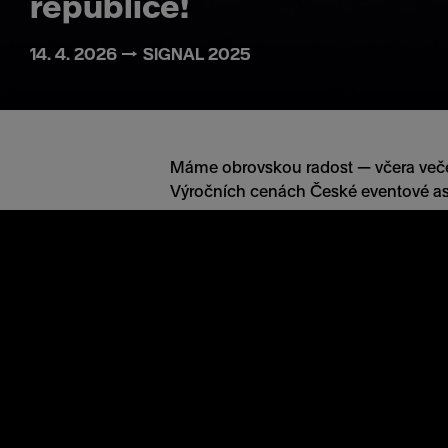
republice!
14. 4. 2026 → SIGNAL 2025
Máme obrovskou radost — včera večer
Výročních cenách České eventové aso
Výroční ceny ČEA jsou nejprestižně
hodnotí výjimečné projekty napříč c
korporátních projektů po komunitní ak
ze všech kulturních eventů v zemi. Ve
místa v kategorii Nejkreativnější even
Co k výhře řekl ředitel Signal Festiv
„První místo v kategorii kulturních
potvrzením, že naše cesta má smysl.