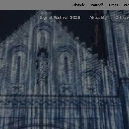
Historie
Partneři
Press
We
Signal Festival 2026
Aktuality
O festi