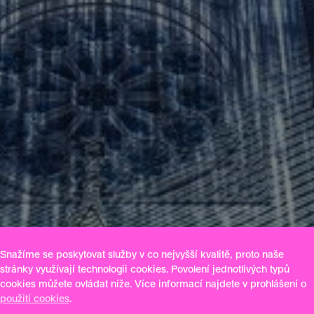
Snažíme se poskytovat služby v co nejvyšší kvalitě, proto naše
stránky využívají technologii cookies. Povolení jednotlivých typů
cookies můžete ovládat níže. Více informací najdete v prohlášení o
použití cookies
.