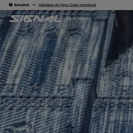
→
→
Aktuálně
→
Hledáme do týmu Grant manažera!
15 → 18 10