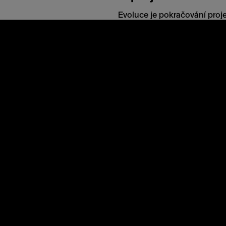
Evoluce je pokračování proje
v Ženevě. Obrazovou a zvuko
koncipována jako transformac
a zároveň evoluci prezentuje 
Umělec*kyně
Onionlab je multidisciplinár
uměleckých děl a instalací 
Barcelonské studio patří k 
videomappingu. Věnuje se t
nejznámější projekty patří 
Towards Biology nebo pohlcu
Axioma.