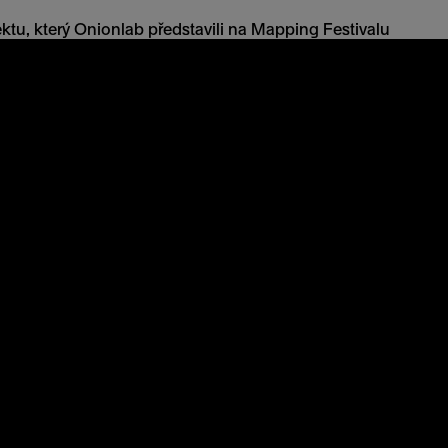
ktu, který Onionlab představili na Mapping Festivalu
vou abstrakcí projekce rozvíjí koncept evoluce. Je
e, konstrukce a alterace reality prostřednictvím času
jako nepřetržitý tvůrčí proces.
ní audiovizuální studio, které se zaměřuje na produkci
souvisejících s technologiemi, uměním a designem.
naprostým světovým průkopníkům v oblasti
aké laserovým instalacím nebo VR. Mezi jeho
Presented By, LUSH, Sonar +D, Sala 5, Expo Yeosu 2012,
jící 3D mappingy Paradoxa, El Prado, Ulterior a