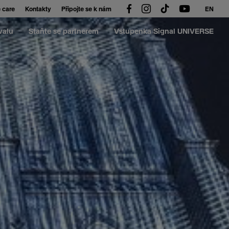
 care
Kontakty
Připojte se k nám
EN
valu
Staňte se partnerem
Vstupenka Signal UNIVERSE