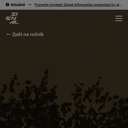
→
Aktuálně
→
Poznejte program Signal Afterparties presented by glo™
← Zpět na ročník