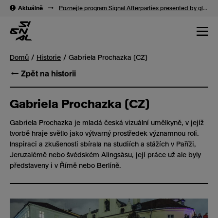
→
Aktuálně
→
Poznejte program Signal Afterparties presented by glo™
Domů
Historie
Gabriela Prochazka (CZ)
← Zpět na historii
Gabriela Prochazka (CZ)
Gabriela Prochazka je mladá česká vizuální umělkyně, v jejíž
tvorbě hraje světlo jako výtvarný prostředek významnou roli.
Inspiraci a zkušenosti sbírala na studiích a stážích v Paříži,
Jeruzalémě nebo švédském Alingsåsu, její práce už ale byly
představeny i v Římě nebo Berlíně.