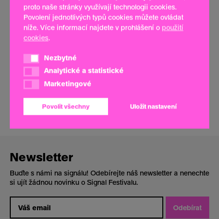
proto naše stránky využívají technologii cookies.
Povolení jednotlivých typů cookies můžete ovládat
níže. Více informací najdete v prohlášení o
použití
cookies
.
Nezbytné
Nezbytné
Analytické a statistické
Analytické a statistické
Marketingové
Marketingové
Jiří Příhoda (CZ) → Capriccio, UAPs,
Karbola
Povolit všechny
Uložit nastavení
Šternberský palác → Objektová instalace
Newsletter
Buďte s námi na signálu! Odebírejte náš newsletter a nenechte
si ujít žádnou novinku o Signal Festivalu.
Odebírat