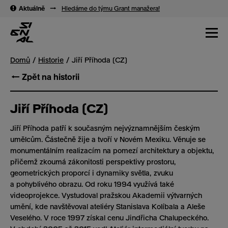
→
→
Aktuálně
→
Hledáme do týmu Grant manažera!
Domů
Historie
Jiří Příhoda (CZ)
← Zpět na historii
Jiří Příhoda (CZ)
Jiří Příhoda patří k současným nejvýznamnějším českým
umělcům. Částečně žije a tvoří v Novém Mexiku. Věnuje se
monumentálním realizacím na pomezí architektury a objektu,
přičemž zkoumá zákonitosti perspektivy prostoru,
geometrických proporcí i dynamiky světla, zvuku
a pohyblivého obrazu. Od roku 1994 využívá také
videoprojekce. Vystudoval pražskou Akademii výtvarných
umění, kde navštěvoval ateliéry Stanislava Kolíbala a Aleše
Veselého. V roce 1997 získal cenu Jindřicha Chalupeckého.