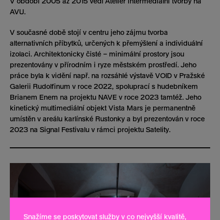
V období 2005 až 2015 vedl Ateliér intermediální tvorby na
AVU.
V současné době stojí v centru jeho zájmu tvorba
alternativních příbytků, určených k přemýšlení a individuální
izolaci. Architektonicky čisté – minimální prostory jsou
prezentovány v přírodním i ryze městském prostředí. Jeho
práce byla k vidění např. na rozsáhlé výstavě VOID v Pražské
Galerii Rudolfinum v roce 2022, spoluprací s hudebníkem
Brianem Enem na projektu NAVE v roce 2023 tamtéž. Jeho
kinetický multimediální objekt Vista Mars je permanentně
umístěn v areálu karlínské Rustonky a byl prezentován v roce
2023 na Signal Festivalu v rámci projektu Satelity.
Snažíme se poskytovat služby v co nejvyšší kvalitě,