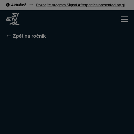
→
Aktuálně
→
Poznejte program Signal Afterparties presented by glo™
← Zpět na ročník