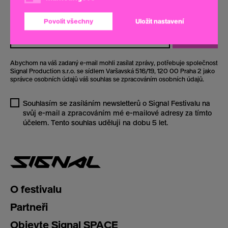
Buďte s námi na signálu! Odebírejte náš newsletter a nenechte
si ujít žádnou novinku o Signal Festivalu.
Povolit všechny
Uložit nastavení
Odebírat
Abychom na váš zadaný e-mail mohli zasílat zprávy, potřebuje společnost
Signal Production s.r.o. se sídlem Varšavská 516/19, 120 00 Praha 2 jako
správce osobních údajů váš souhlas se zpracováním osobních údajů.
Souhlasím se zasíláním newsletterů o Signal Festivalu na
svůj e-mail a zpracováním mé e-mailové adresy za tímto
účelem. Tento souhlas uděluji na dobu 5 let.
O festivalu
Partneři
Objevte Signal SPACE