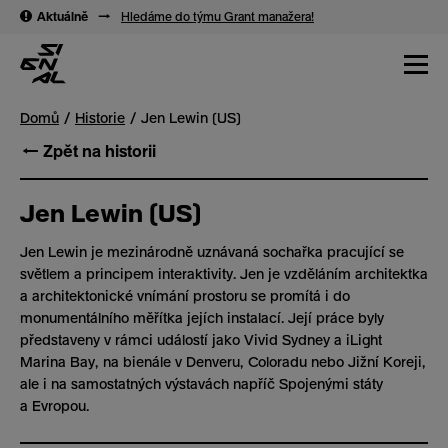
→
→
Aktuálně
→
Hledáme do týmu Grant manažera!
Domů
Historie
Jen Lewin (US)
← Zpět na historii
Jen Lewin (US)
Jen Lewin je mezinárodně uznávaná sochařka pracující se
světlem a principem interaktivity. Jen je vzděláním architektka
a architektonické vnímání prostoru se promítá i do
monumentálního měřítka jejích instalací. Její práce byly
představeny v rámci událostí jako Vivid Sydney a iLight
Marina Bay, na bienále v Denveru, Coloradu nebo Jižní Koreji,
ale i na samostatných výstavách napříč Spojenými státy
a Evropou.