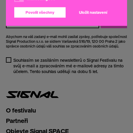
Buďte s námi na signálu! Odebírejte náš newsletter a nenechte
si ujít žádnou novinku o Signal Festivalu.
Povolit všechny
Uložit nastavení
Odebírat
Abychom na váš zadaný e-mail mohli zasílat zprávy, potřebuje společnost
Signal Production s.r.o. se sídlem Varšavská 516/19, 120 00 Praha 2 jako
správce osobních údajů váš souhlas se zpracováním osobních údajů.
Souhlasím se zasíláním newsletterů o Signal Festivalu na
svůj e-mail a zpracováním mé e-mailové adresy za tímto
účelem. Tento souhlas uděluji na dobu 5 let.
O festivalu
Partneři
Objevte Signal SPACE