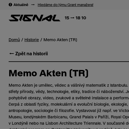
→
→
Aktuálně
→
Hledáme do týmu Grant manažera!
15 → 18 10
Domů
Historie
Memo Akten (TR)
← Zpět na historii
Memo Akten (TR)
Memo Akten
je umělec, vědec a vášnivý matematik z Istanbulu. 
střety přírody, vědy, technologie, etiky, tradice či náboženství. J
pohyblivé obrazy, video, zvukové a světelné instalace a perform
čerpá z oblasti fyziky, molekulární a evoluční biologie, ekologie
antropologie, sociologie či filozofie. Vystavoval již např. ve Vict
Museu, londýnském Barbicanu, Grand Palais v Paříži, Royal O
v Londýně nebo na Lisbon Architecture Triennale. V současné d