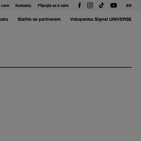
 care
Kontakty
Připojte se k nám
EN
valu
Staňte se partnerem
Vstupenka Signal UNIVERSE