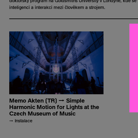
doktorský program na Goldsmiths University v Londýně, kde se
inteligenci a interakci mezi člověkem a strojem.
Memo Akten (TR) → Simple
Harmonic Motion for Lights at the
Czech Museum of Music
→ Instalace