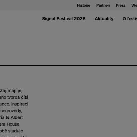
Historie
Partneři
Press
We
Signal Festival 2026
Aktuality
O festi
Zajímají jej
eho tvorba čítá
ance. Inspiraci
, neurovědy,
oria & Albert
pera House
obě studuje