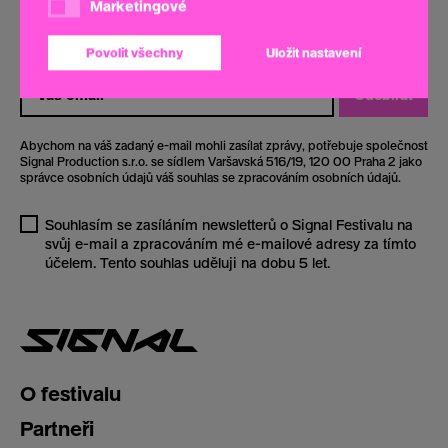
Marketingové
Marketingové
Buďte s námi na signálu! Odebírejte náš newsletter a nenechte
si ujít žádnou novinku o Signal Festivalu.
Povolit všechny
Uložit nastavení
Odebírat
Abychom na váš zadaný e-mail mohli zasílat zprávy, potřebuje společnost
Signal Production s.r.o. se sídlem Varšavská 516/19, 120 00 Praha 2 jako
správce osobních údajů váš souhlas se zpracováním osobních údajů.
Souhlasím se zasíláním newsletterů o Signal Festivalu na
svůj e-mail a zpracováním mé e-mailové adresy za tímto
účelem. Tento souhlas uděluji na dobu 5 let.
O festivalu
Partneři