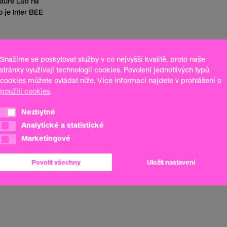
uture Lab na
 je Inter BEE
Snažíme se poskytovat služby v co nejvyšší kvalitě, proto naše
stránky využívají technologii cookies. Povolení jednotlivých typů
cookies můžete ovládat níže. Více informací najdete v prohlášení o
použití cookies
.
Nezbytné
Nezbytné
Analytické a statistické
Analytické a statistické
Marketingové
Marketingové
Povolit všechny
Uložit nastavení