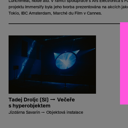
Lunchmeat, Node atd. V rámci spolupráce s Ars Electronica’s F
projektu Immersify byla jeho tvorba prezentována na akcích jako
Tokio, IBC Amsterdam, Marché du Film v Cannes.
Tadej Droljc (SI) → Večeře
s hyperobjektem
Jízdárna Savarin → Objektová instalace