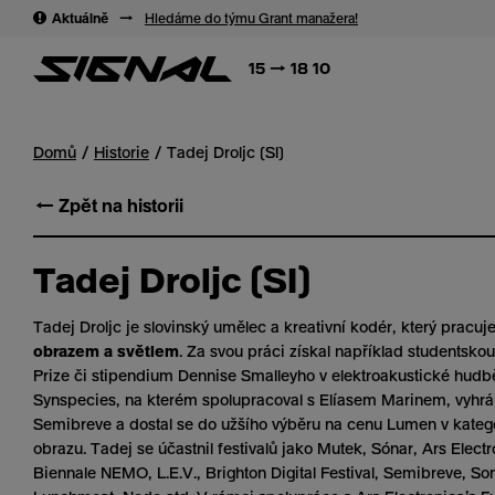
→
→
Aktuálně
→
Hledáme do týmu Grant manažera!
15 → 18 10
Domů
Historie
Tadej Droljc (SI)
← Zpět na historii
Tadej Droljc (SI)
Tadej Droljc je slovinský umělec a kreativní kodér, který pracuj
obrazem a světlem
. Za svou práci získal například studentsk
Prize či stipendium Dennise Smalleyho v elektroakustické hudbě
Synspecies,
na kterém spolupracoval s Elíasem Marinem,
vyhrá
Semibreve a dostal se do užšího výběru na cenu Lumen v katego
obrazu. Tadej se účastnil festivalů jako Mutek, Sónar, Ars Electr
Biennale NEMO, L.E.V., Brighton Digital Festival, Semibreve, S