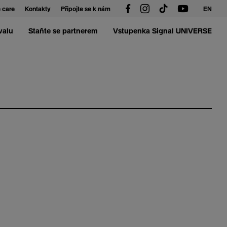
 care
Kontakty
Připojte se k nám
EN
valu
Staňte se partnerem
Vstupenka Signal UNIVERSE