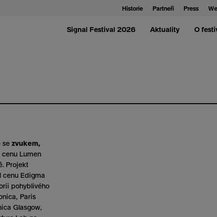
Historie
Partneři
Press
We
Signal Festival 2026
Aktuality
O festi
e se
zvukem,
ou cenu Lumen
. Projekt
l cenu Edigma
rii pohyblivého
onica, Paris
onica Glasgow,