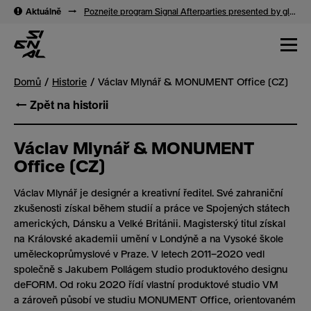
→
Aktuálně
→
Poznejte program Signal Afterparties presented by glo™
Domů
Historie
Václav Mlynář & MONUMENT Office (CZ)
← Zpět na historii
Václav Mlynář & MONUMENT
Office (CZ)
Václav Mlynář je designér a kreativní ředitel. Své zahraniční
zkušenosti získal během studií a práce ve Spojených státech
amerických, Dánsku a Velké Británii. Magisterský titul získal
na Královské akademii umění v Londýně a na Vysoké škole
uměleckoprůmyslové v Praze. V letech 2011–2020 vedl
společně s Jakubem Pollágem studio produktového designu
deFORM. Od roku 2020 řídí vlastní produktové studio VM
a zároveň působí ve studiu MONUMENT Office, orientovaném