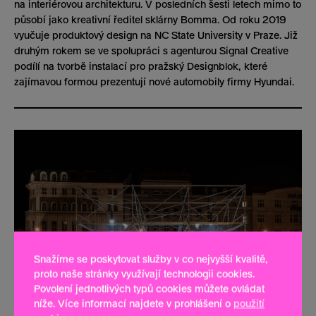
na interiérovou architekturu. V posledních šesti letech mimo to
působí jako kreativní ředitel sklárny Bomma. Od roku 2019
vyučuje produktový design na NC State University v Praze. Již
druhým rokem se ve spolupráci s agenturou Signal Creative
podílí na tvorbě instalací pro pražský Designblok, které
zajímavou formou prezentují nové automobily firmy Hyundai.
Snažíme se poskytovat služby v co nejvyšší kvalitě,
proto naše stránky využívají technologii cookies.
Povolení jednotlivých typů cookies můžete ovládat
níže. Více informací najdete v prohlášení o
použití