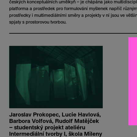
českých konceptuálních umělkyň – je chápána jako multidiscipl
platforma a prostředek pro formulování myšlenek napříč různý
prostředky i multimediálními směry a projekty v ní jsou ve větš
spjaty s prostorovou tvorbou.
Jaroslav Prokopec, Lucie Havlová,
Barbora Volfová, Rudolf Matějček
– studentský projekt ateliéru
Intermediální tvorby I, škola Mileny