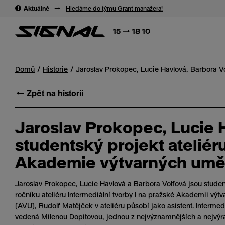
→
→
Aktuálně
→
Hledáme do týmu Grant manažera!
15 → 18 10
Domů
Historie
Jaroslav Prokopec, Lucie Havlová, Barbora Vo
← Zpět na historii
Jaroslav Prokopec, Lucie 
studentský projekt ateliéru
Akademie výtvarných umě
Jaroslav Prokopec, Lucie Havlová a Barbora Volfová jsou stude
ročníku ateliéru Intermediální tvorby I na pražské Akademii výt
(AVU), Rudolf Matějček v ateliéru působí jako asistent. Intermedi
vedená Milenou Dopitovou, jednou z nejvýznamnějších a nejvýr