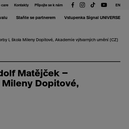
 care
Kontakty
Připojte se k nám
EN
valu
Staňte se partnerem
Vstupenka Signal UNIVERSE
vorby I, škola Mileny Dopitové, Akademie výtvarných umění (CZ)
dolf Matějček –
a Mileny Dopitové,