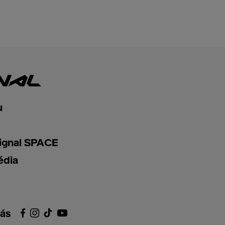
u
ignal SPACE
édia
nás