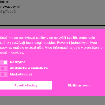
inární
mi výrazovými
ině případů
Snažíme se poskytovat služby v co nejvyšší kvalitě, proto naše
stránky využívají technologii cookies. Povolení jednotlivých typů
cookies můžete ovládat níže. Více informací najdete v prohlášení o
použití cookies
.
Nezbytné
Nezbytné
Analytické a statistické
Analytické a statistické
Marketingové
Marketingové
Povolit všechny
Uložit nastavení