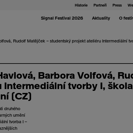
Historie
Partneři
Press
We
Signal Festival 2026
Aktuality
O festi
lfová, Rudolf Matějček – studentský projekt ateliéru Intermediální t
Havlová, Barbora Volfová, Ru
 Intermediální tvorby I, škol
ní (CZ)
nti druhého
varných umění
ální tvorba I –
aznějších