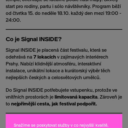
start pro rodiny, partu i sólo návštěvníky.
Program běží
od čtvrtka 15. do neděle 18.10. každý den mezi 19:00 -
24:00.
Co je Signal INSIDE?
Signal INSIDE je placená část festivalu, která se
odehrává na
7 lokacích
v zajímavých interiérech
Prahy. Nabízí klidnější atmosféru, interaktivní
instalace, unikátní lokace a kurátorský výběr těch
nejlepších českých a celosvětových umělců.
Do Signal INSIDE potřebujete vstupenku, protože ve
vnitřních prostorách je
limitovaná kapacita
. Zároveň je
to
nejpřímější cesta, jak festival podpořit.
Co je Signal Afterparty?
Snažíme se poskytovat služby v co nejvyšší kvalitě,