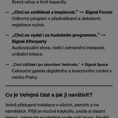
řízený vstup a limit kapacity.
„Chci se vzdělávat a inspirovat.” → Signal Forum
Odborný program s přednáškami a debatami,
registrace nutná.
„Chci se vydat i za hudebním programem.” →
Signal Afterparty
Audiovizuální show, čeští i zahraniční interpreti,
unikátní lokace.
„Chci zážitek i po skončení festivalu.” → Signal Space
Celoroční galerie digitálního a imerzivního umění v
centru Prahy.
Co je Veřejná část a jak ji navštívit?
Volně přístupné instalace v ulicích, parcích a na
náměstích. Přijít je možné kdykoliv, zvolte si vlastní
tempo, orientujte se ideálně podle naší mapy. Skvělý