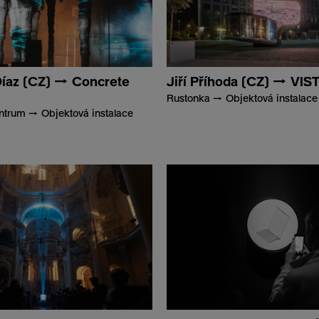
Díaz (CZ) → Concrete
Jiří Příhoda (CZ) → VI
Rustonka → Objektová instalace
ntrum → Objektová instalace