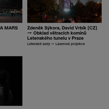
STA MARS
Zdeněk Sýkora, David Vrbík (CZ)
→ Obklad větracích komínů
Letenského tunelu v Praze
Letenské sady → Laserová projekce