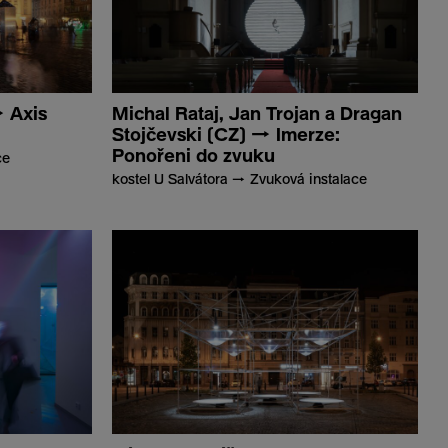
 Axis
Michal Rataj, Jan Trojan a Dragan
Stojčevski (CZ) → Imerze:
Ponořeni do zvuku
ce
kostel U Salvátora → Zvuková instalace