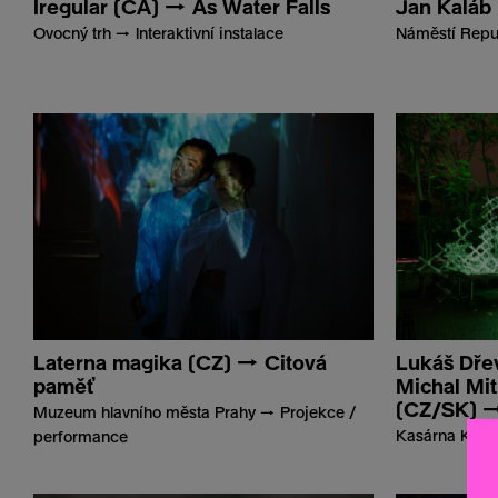
Iregular (CA) → As Water Falls
Jan Kaláb 
Ovocný trh → Interaktivní instalace
Náměstí Repub
Laterna magika (CZ) → Citová
Lukáš Dřev
paměť
Michal Mi
(CZ/SK) →
Muzeum hlavního města Prahy → Projekce /
Kasárna Karlí
performance