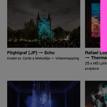
Flightgraf (JP) → Echo
Rafael L
→ Thermal
Kostel sv. Cyrila a Metoděje → Videomapping
ZŠ a MŠ Lyčko
projekce