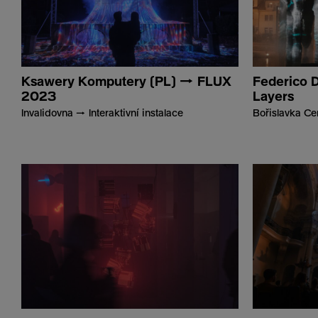
Ksawery Komputery (PL) → FLUX
Federico 
2023
Layers
Invalidovna → Interaktivní instalace
Bořislavka Ce