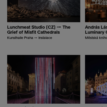
Lunchmeat Studio (CZ) → The
András Lá
Grief of Misfit Cathedrals
Luminary 
Kunsthalle Praha → Instalace
Městská knih