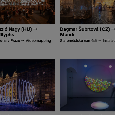
szló Nagy (HU) →
Dagmar Šubrtová (CZ) →
Glyphs
Mundi
ovna v Praze → Videomapping
Staroměstské náměstí → Instala