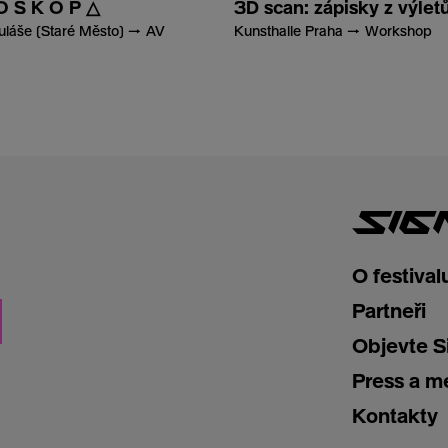
O S K O P △
3D scan: zápisky z výlet
kuláše (Staré Město) → AV
Kunsthalle Praha → Workshop
O festival
Partneři
Objevte S
Press a m
Kontakty