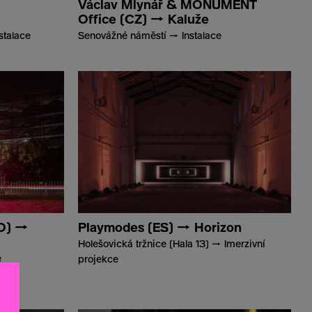
Václav Mlynář & MONUMENT
Office (CZ) → Kaluže
talace
Senovážné náměstí → Instalace
NO) →
Playmodes (ES) → Horizon
Holešovická tržnice (Hala 13) → Imerzivní
e
projekce