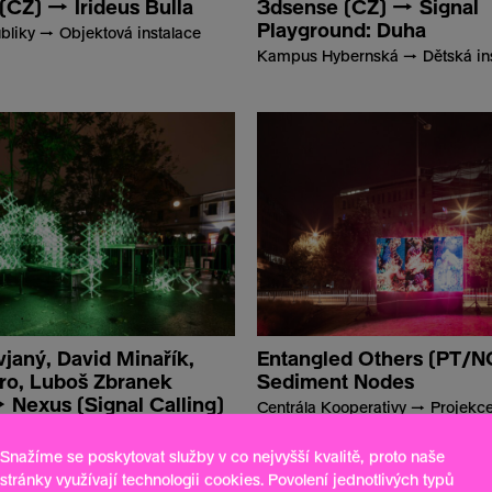
(CZ) → Irideus Bulla
3dsense (CZ) → Signal
Playground: Duha
liky → Objektová instalace
Kampus Hybernská → Dětská ins
janý, David Minařík,
Entangled Others (PT/
tro, Luboš Zbranek
Sediment Nodes
 Nexus (Signal Calling)
Centrála Kooperativy → Projekc
n → Instalace
Snažíme se poskytovat služby v co nejvyšší kvalitě, proto naše
stránky využívají technologii cookies. Povolení jednotlivých typů