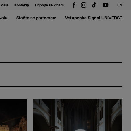
 care
Kontakty
Připojte se k nám
EN
valu
Staňte se partnerem
Vstupenka Signal UNIVERSE