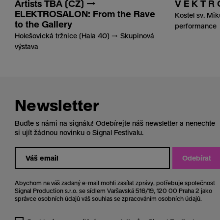
Artists TBA (CZ) →
V E K T R 
ELEKTROSALON: From the Rave
Kostel sv. Mi
to the Gallery
performance
Holešovická tržnice (Hala 40) → Skupinová
výstava
Newsletter
Buďte s námi na signálu! Odebírejte náš newsletter a nenechte
si ujít žádnou novinku o Signal Festivalu.
Odebírat
Abychom na váš zadaný e-mail mohli zasílat zprávy, potřebuje společnost
Signal Production s.r.o. se sídlem Varšavská 516/19, 120 00 Praha 2 jako
správce osobních údajů váš souhlas se zpracováním osobních údajů.