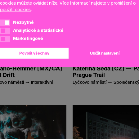
cookies můžete ovládat níže. Více informací najdete v prohlášení o
použití cookies
.
Nezbytné
Nezbytné
Analytické a statistické
Analytické a statistické
Marketingové
Marketingové
Povolit všechny
Uložit nastavení
ozano-Hemmer (MX/CA)
Kateřina Šedá (CZ) → Pa
 Drift
Prague Trail
vo náměstí → Interaktivní
Lyčkovo náměstí → Společenský