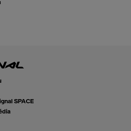
ů
u
ignal SPACE
édia